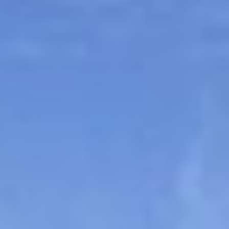
Sitemap
Tourismus
Angebotsentwicklung und
Kontakt
Positionierung.
Kunst & Kultur
Handwerk, Wissenschaft und Forschung.
Soziales, Bildung &
Identität
Gleichberechtigung, Jugend und
Integration
Mobilität & Energie
Klimawandel, öffentlicher Verkehr und
erneuerbare Energie
Wirtschaft
Steigerung regionaler Wertschöpfung