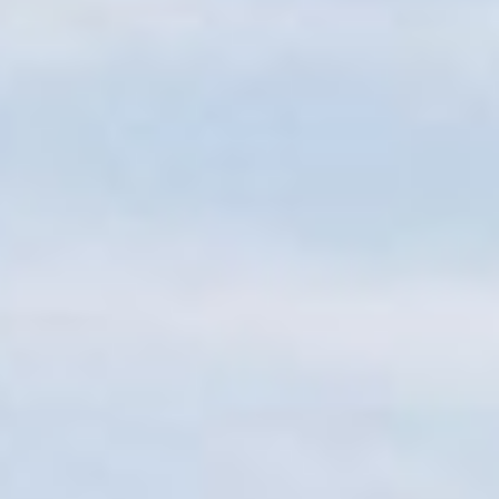
Sitemap
Tourismus
Angebotsentwicklung und
Kontakt
Positionierung.
Kunst & Kultur
Handwerk, Wissenschaft und Forschung.
Soziales, Bildung &
Identität
Gleichberechtigung, Jugend und
Integration
Mobilität & Energie
Klimawandel, öffentlicher Verkehr und
erneuerbare Energie
Wirtschaft
Steigerung regionaler Wertschöpfung