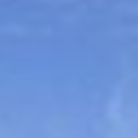
Sitemap
Tourismus
Angebotsentwicklung und
Kontakt
Positionierung.
Kunst & Kultur
Handwerk, Wissenschaft und Forschung.
Soziales, Bildung &
Identität
Gleichberechtigung, Jugend und
Integration
Mobilität & Energie
Klimawandel, öffentlicher Verkehr und
erneuerbare Energie
Wirtschaft
Steigerung regionaler Wertschöpfung