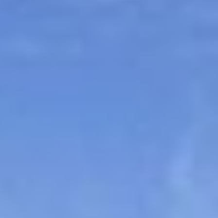
Sitemap
Tourismus
Angebotsentwicklung und
Kontakt
Positionierung.
Kunst & Kultur
Handwerk, Wissenschaft und Forschung.
Soziales, Bildung &
Identität
Gleichberechtigung, Jugend und
Integration
Mobilität & Energie
Klimawandel, öffentlicher Verkehr und
erneuerbare Energie
Wirtschaft
Steigerung regionaler Wertschöpfung