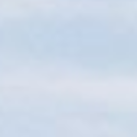
Sitemap
Tourismus
Angebotsentwicklung und
Kontakt
Positionierung.
Kunst & Kultur
Handwerk, Wissenschaft und Forschung.
Soziales, Bildung &
Identität
Gleichberechtigung, Jugend und
Integration
Mobilität & Energie
Klimawandel, öffentlicher Verkehr und
erneuerbare Energie
Wirtschaft
Steigerung regionaler Wertschöpfung