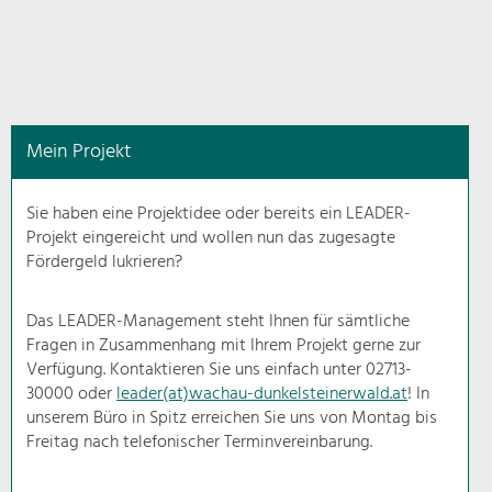
in
diesem
Kontext
angezeigt.
Mein Projekt
Natur- &
Landschaftsschutz
Sie haben eine Projektidee oder bereits ein LEADER-
Pflege, Regulierung und
Projekt eingereicht und wollen nun das zugesagte
Weiterentwicklung.
Fördergeld lukrieren?
Baukultur
Ortsbild, Baukultur und nachhaltiges
Das LEADER-Management steht Ihnen für sämtliche
Siedlungswesen.
Fragen in Zusammenhang mit Ihrem Projekt gerne zur
Verfügung. Kontaktieren Sie uns einfach unter 02713-
30000 oder
leader(at)wachau-dunkelsteinerwald.at
! In
Land- & Forstwirtschaft
unserem Büro in Spitz erreichen Sie uns von Montag bis
Bewirtschaftung und Pflege der
Kulturlandschaft.
Freitag nach telefonischer Terminvereinbarung.