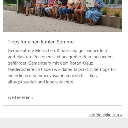
geben
wir
hier
eine
Übersicht
über
Tipps für einen kühlen Sommer
unsere
Themenschwerpunkte.
Gerade ältere Menschen, Kinder und gesundheitlich
Für
vorbelastete Personen sind bei großer Hitze besonders
mehr
gefährdet. Gemeinsam mit dem Roten Kreuz
Informationen
Niederösterreich haben wir daher 12 praktische Tipps für
einfach
einen kühlen Sommer zusammengestellt – kurz,
das
alltagstauglich und lebenswichtig.
Thema
anklicken
weiterlesen »
und
schon
werden
alle Neuigkeiten »
alle
Projekte