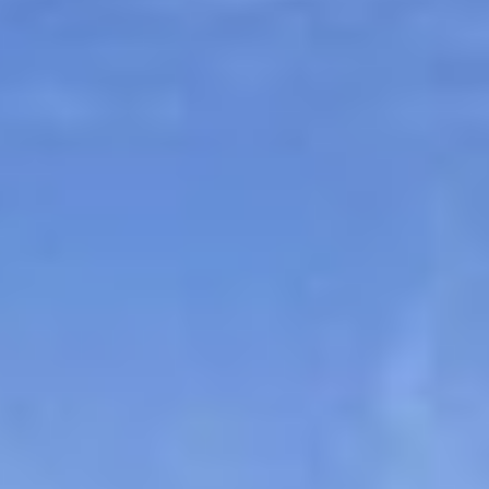
Sitemap
Tourismus
Angebotsentwicklung und
Kontakt
Positionierung.
Kunst & Kultur
Handwerk, Wissenschaft und Forschung.
Soziales, Bildung &
Identität
Gleichberechtigung, Jugend und
Integration
Mobilität & Energie
Klimawandel, öffentlicher Verkehr und
erneuerbare Energie
Wirtschaft
Steigerung regionaler Wertschöpfung