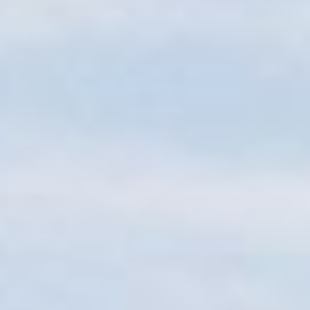
Sitemap
Tourismus
Angebotsentwicklung und
Kontakt
Positionierung.
Kunst & Kultur
Handwerk, Wissenschaft und Forschung.
Soziales, Bildung &
Identität
Gleichberechtigung, Jugend und
Integration
Mobilität & Energie
Klimawandel, öffentlicher Verkehr und
erneuerbare Energie
Wirtschaft
Steigerung regionaler Wertschöpfung