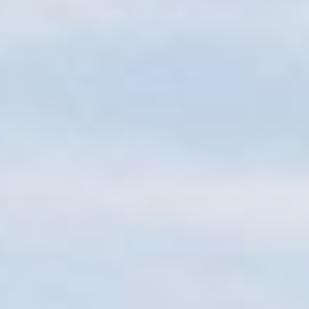
Sitemap
Tourismus
Angebotsentwicklung und
Kontakt
Positionierung.
Kunst & Kultur
Handwerk, Wissenschaft und Forschung.
Soziales, Bildung &
Identität
Gleichberechtigung, Jugend und
Integration
Mobilität & Energie
Klimawandel, öffentlicher Verkehr und
erneuerbare Energie
Wirtschaft
Steigerung regionaler Wertschöpfung