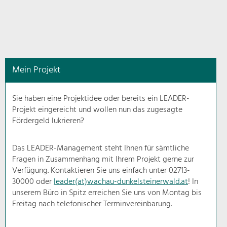
in
diesem
Kontext
angezeigt.
Mein Projekt
Natur- &
Landschaftsschutz
Sie haben eine Projektidee oder bereits ein LEADER-
Pflege, Regulierung und
Projekt eingereicht und wollen nun das zugesagte
Weiterentwicklung.
Fördergeld lukrieren?
Baukultur
Ortsbild, Baukultur und nachhaltiges
Das LEADER-Management steht Ihnen für sämtliche
Siedlungswesen.
Fragen in Zusammenhang mit Ihrem Projekt gerne zur
Verfügung. Kontaktieren Sie uns einfach unter 02713-
30000 oder
leader(at)wachau-dunkelsteinerwald.at
! In
Land- & Forstwirtschaft
unserem Büro in Spitz erreichen Sie uns von Montag bis
Bewirtschaftung und Pflege der
Kulturlandschaft.
Freitag nach telefonischer Terminvereinbarung.