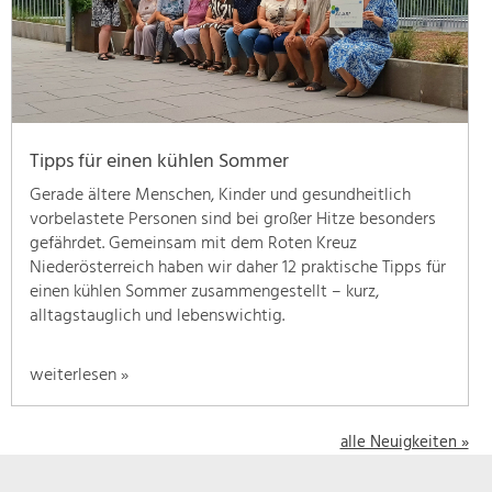
geben
wir
hier
eine
Übersicht
über
Tipps für einen kühlen Sommer
unsere
Themenschwerpunkte.
Gerade ältere Menschen, Kinder und gesundheitlich
Für
vorbelastete Personen sind bei großer Hitze besonders
mehr
gefährdet. Gemeinsam mit dem Roten Kreuz
Informationen
Niederösterreich haben wir daher 12 praktische Tipps für
einfach
einen kühlen Sommer zusammengestellt – kurz,
das
alltagstauglich und lebenswichtig.
Thema
anklicken
weiterlesen »
und
schon
werden
alle Neuigkeiten »
alle
Projekte