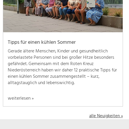
geben
wir
hier
eine
Übersicht
über
Tipps für einen kühlen Sommer
unsere
Themenschwerpunkte.
Gerade ältere Menschen, Kinder und gesundheitlich
Für
vorbelastete Personen sind bei großer Hitze besonders
mehr
gefährdet. Gemeinsam mit dem Roten Kreuz
Informationen
Niederösterreich haben wir daher 12 praktische Tipps für
einfach
einen kühlen Sommer zusammengestellt – kurz,
das
alltagstauglich und lebenswichtig.
Thema
anklicken
weiterlesen »
und
schon
werden
alle Neuigkeiten »
alle
Projekte