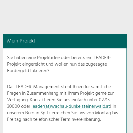
in
diesem
Kontext
angezeigt.
Mein Projekt
Natur- &
Landschaftsschutz
Sie haben eine Projektidee oder bereits ein LEADER-
Pflege, Regulierung und
Projekt eingereicht und wollen nun das zugesagte
Weiterentwicklung.
Fördergeld lukrieren?
Baukultur
Ortsbild, Baukultur und nachhaltiges
Das LEADER-Management steht Ihnen für sämtliche
Siedlungswesen.
Fragen in Zusammenhang mit Ihrem Projekt gerne zur
Verfügung. Kontaktieren Sie uns einfach unter 02713-
30000 oder
leader(at)wachau-dunkelsteinerwald.at
! In
Land- & Forstwirtschaft
unserem Büro in Spitz erreichen Sie uns von Montag bis
Bewirtschaftung und Pflege der
Kulturlandschaft.
Freitag nach telefonischer Terminvereinbarung.