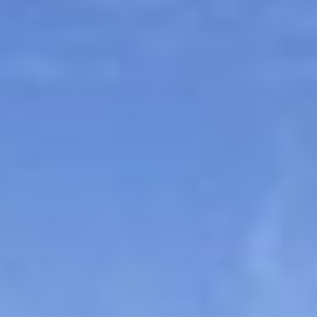
Sitemap
Tourismus
Angebotsentwicklung und
Kontakt
Positionierung.
Kunst & Kultur
Handwerk, Wissenschaft und Forschung.
Soziales, Bildung &
Identität
Gleichberechtigung, Jugend und
Integration
Mobilität & Energie
Klimawandel, öffentlicher Verkehr und
erneuerbare Energie
Wirtschaft
Steigerung regionaler Wertschöpfung