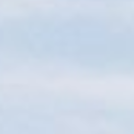
Sitemap
Tourismus
Angebotsentwicklung und
Kontakt
Positionierung.
Kunst & Kultur
Handwerk, Wissenschaft und Forschung.
Soziales, Bildung &
Identität
Gleichberechtigung, Jugend und
Integration
Mobilität & Energie
Klimawandel, öffentlicher Verkehr und
erneuerbare Energie
Wirtschaft
Steigerung regionaler Wertschöpfung