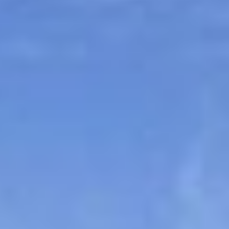
Sitemap
Tourismus
Angebotsentwicklung und
Kontakt
Positionierung.
Kunst & Kultur
Handwerk, Wissenschaft und Forschung.
Soziales, Bildung &
Identität
Gleichberechtigung, Jugend und
Integration
Mobilität & Energie
Klimawandel, öffentlicher Verkehr und
erneuerbare Energie
Wirtschaft
Steigerung regionaler Wertschöpfung