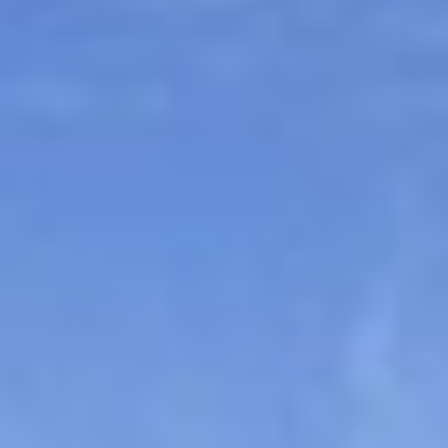
Sitemap
Tourismus
Angebotsentwicklung und
Kontakt
Positionierung.
Kunst & Kultur
Handwerk, Wissenschaft und Forschung.
Soziales, Bildung &
Identität
Gleichberechtigung, Jugend und
Integration
Mobilität & Energie
Klimawandel, öffentlicher Verkehr und
erneuerbare Energie
Wirtschaft
Steigerung regionaler Wertschöpfung