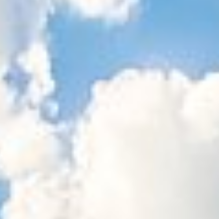
Sitemap
Tourismus
Angebotsentwicklung und
Kontakt
Positionierung.
Kunst & Kultur
Handwerk, Wissenschaft und Forschung.
Soziales, Bildung &
Identität
Gleichberechtigung, Jugend und
Integration
Mobilität & Energie
Klimawandel, öffentlicher Verkehr und
erneuerbare Energie
Wirtschaft
Steigerung regionaler Wertschöpfung