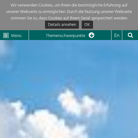
Wir verwenden Cookies, um Ihnen die bestmögliche Erfahrung auf
unserer Webseite zu ermöglichen. Durch die Nutzung unserer Webseite
Themenübersicht
stimmen Sie zu, dass Cookies auf Ihrem Gerät gespeichert werden.
Details ansehen
OK
LEADER
Wachau
Dunkelsteinerwald
Klima
Die Regionalentwicklung in unserer Region ist sehr vielfältig. Deshalb
En
Menü
Themenschwerpunkte
geben wir hier eine Übersicht über unsere Themenschwerpunkte. Für
Aktuelles
mehr Informationen einfach das Thema anklicken und schon werden alle

Projekte in diesem Kontext angezeigt.
Region

Natur- &
Projekte
Landschaftsschutz
Pflege, Regulierung und
LEADER

Weiterentwicklung.
Baukultur
Mein Projekt

Ortsbild, Baukultur und nachhaltiges
Siedlungswesen.
Suche
Land- & Forstwirtschaft
Bewirtschaftung und Pflege der
Impressum
Kulturlandschaft.