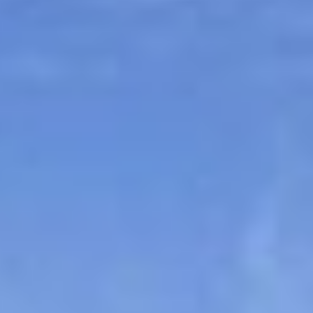
Sitemap
Tourismus
Angebotsentwicklung und
Kontakt
Positionierung.
Kunst & Kultur
Handwerk, Wissenschaft und Forschung.
Soziales, Bildung &
Identität
Gleichberechtigung, Jugend und
Integration
Mobilität & Energie
Klimawandel, öffentlicher Verkehr und
erneuerbare Energie
Wirtschaft
Steigerung regionaler Wertschöpfung