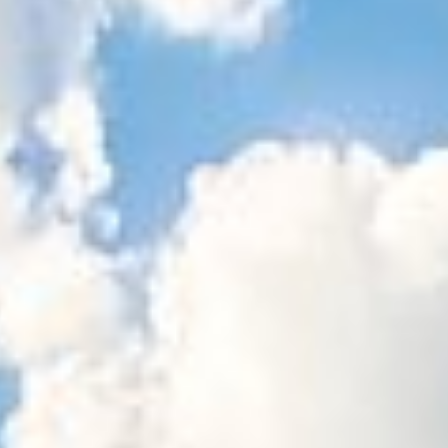
Sitemap
Tourismus
Angebotsentwicklung und
Kontakt
Positionierung.
Kunst & Kultur
Handwerk, Wissenschaft und Forschung.
Soziales, Bildung &
Identität
Gleichberechtigung, Jugend und
Integration
Mobilität & Energie
Klimawandel, öffentlicher Verkehr und
erneuerbare Energie
Wirtschaft
Steigerung regionaler Wertschöpfung