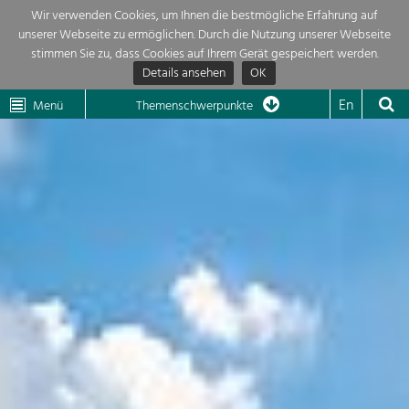
Wir verwenden Cookies, um Ihnen die bestmögliche Erfahrung auf
unserer Webseite zu ermöglichen. Durch die Nutzung unserer Webseite
Themenübersicht
stimmen Sie zu, dass Cookies auf Ihrem Gerät gespeichert werden.
Details ansehen
OK
LEADER
Wachau
Dunkelsteinerwald
Klima
Die Regionalentwicklung in unserer Region ist sehr vielfältig. Deshalb
En
Menü
Themenschwerpunkte
geben wir hier eine Übersicht über unsere Themenschwerpunkte. Für
Aktuelles
mehr Informationen einfach das Thema anklicken und schon werden alle

Projekte in diesem Kontext angezeigt.
Region

Natur- &
Projekte
Landschaftsschutz
Pflege, Regulierung und
LEADER

Weiterentwicklung.
Baukultur
Mein Projekt

Ortsbild, Baukultur und nachhaltiges
Siedlungswesen.
Suche
Land- & Forstwirtschaft
Bewirtschaftung und Pflege der
Impressum
Kulturlandschaft.