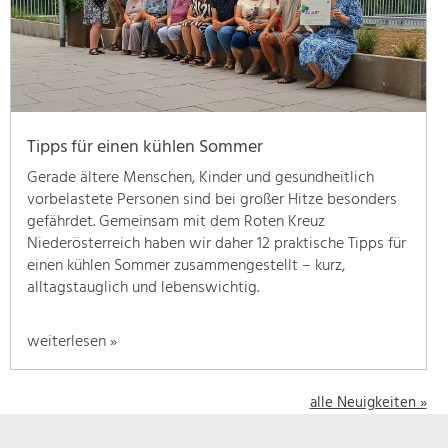
geben
wir
hier
eine
Übersicht
über
Tipps für einen kühlen Sommer
unsere
Themenschwerpunkte.
Gerade ältere Menschen, Kinder und gesundheitlich
Für
vorbelastete Personen sind bei großer Hitze besonders
mehr
gefährdet. Gemeinsam mit dem Roten Kreuz
Informationen
Niederösterreich haben wir daher 12 praktische Tipps für
einfach
einen kühlen Sommer zusammengestellt – kurz,
das
alltagstauglich und lebenswichtig.
Thema
anklicken
weiterlesen »
und
schon
werden
alle Neuigkeiten »
alle
Projekte