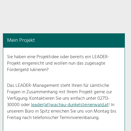
in
diesem
Kontext
angezeigt.
Mein Projekt
Natur- &
Landschaftsschutz
Sie haben eine Projektidee oder bereits ein LEADER-
Pflege, Regulierung und
Projekt eingereicht und wollen nun das zugesagte
Weiterentwicklung.
Fördergeld lukrieren?
Baukultur
Ortsbild, Baukultur und nachhaltiges
Das LEADER-Management steht Ihnen für sämtliche
Siedlungswesen.
Fragen in Zusammenhang mit Ihrem Projekt gerne zur
Verfügung. Kontaktieren Sie uns einfach unter 02713-
30000 oder
leader(at)wachau-dunkelsteinerwald.at
! In
Land- & Forstwirtschaft
unserem Büro in Spitz erreichen Sie uns von Montag bis
Bewirtschaftung und Pflege der
Kulturlandschaft.
Freitag nach telefonischer Terminvereinbarung.