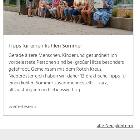
geben
wir
hier
eine
Übersicht
über
Tipps für einen kühlen Sommer
unsere
Themenschwerpunkte.
Gerade ältere Menschen, Kinder und gesundheitlich
Für
vorbelastete Personen sind bei großer Hitze besonders
mehr
gefährdet. Gemeinsam mit dem Roten Kreuz
Informationen
Niederösterreich haben wir daher 12 praktische Tipps für
einfach
einen kühlen Sommer zusammengestellt – kurz,
das
alltagstauglich und lebenswichtig.
Thema
anklicken
weiterlesen »
und
schon
werden
alle Neuigkeiten »
alle
Projekte