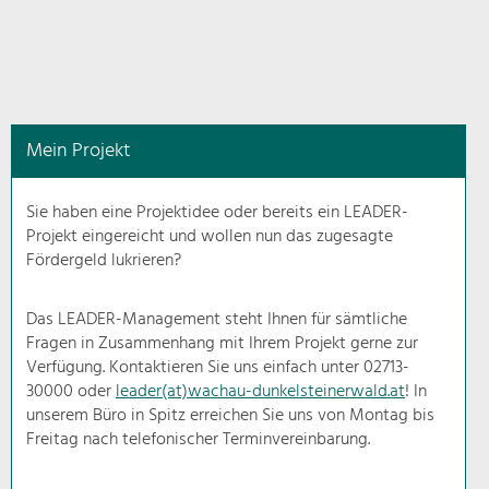
in
diesem
Kontext
angezeigt.
Mein Projekt
Natur- &
Landschaftsschutz
Sie haben eine Projektidee oder bereits ein LEADER-
Pflege, Regulierung und
Projekt eingereicht und wollen nun das zugesagte
Weiterentwicklung.
Fördergeld lukrieren?
Baukultur
Ortsbild, Baukultur und nachhaltiges
Das LEADER-Management steht Ihnen für sämtliche
Siedlungswesen.
Fragen in Zusammenhang mit Ihrem Projekt gerne zur
Verfügung. Kontaktieren Sie uns einfach unter 02713-
30000 oder
leader(at)wachau-dunkelsteinerwald.at
! In
Land- & Forstwirtschaft
unserem Büro in Spitz erreichen Sie uns von Montag bis
Bewirtschaftung und Pflege der
Kulturlandschaft.
Freitag nach telefonischer Terminvereinbarung.