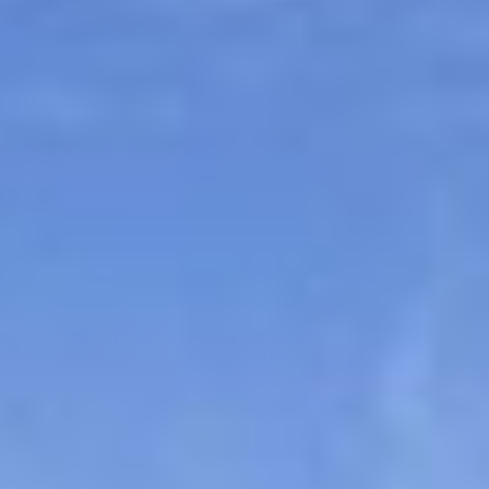
Sitemap
Tourismus
Angebotsentwicklung und
Kontakt
Positionierung.
Kunst & Kultur
Handwerk, Wissenschaft und Forschung.
Soziales, Bildung &
Identität
Gleichberechtigung, Jugend und
Integration
Mobilität & Energie
Klimawandel, öffentlicher Verkehr und
erneuerbare Energie
Wirtschaft
Steigerung regionaler Wertschöpfung