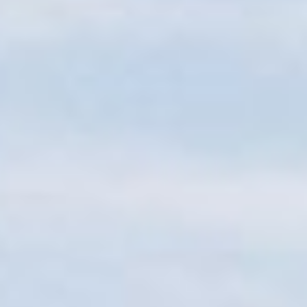
Sitemap
Tourismus
Angebotsentwicklung und
Kontakt
Positionierung.
Kunst & Kultur
Handwerk, Wissenschaft und Forschung.
Soziales, Bildung &
Identität
Gleichberechtigung, Jugend und
Integration
Mobilität & Energie
Klimawandel, öffentlicher Verkehr und
erneuerbare Energie
Wirtschaft
Steigerung regionaler Wertschöpfung