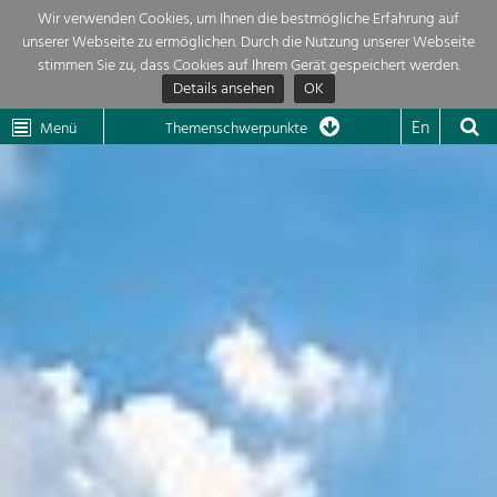
Wir verwenden Cookies, um Ihnen die bestmögliche Erfahrung auf
unserer Webseite zu ermöglichen. Durch die Nutzung unserer Webseite
Themenübersicht
stimmen Sie zu, dass Cookies auf Ihrem Gerät gespeichert werden.
Details ansehen
OK
LEADER
Wachau
Dunkelsteinerwald
Klima
Die Regionalentwicklung in unserer Region ist sehr vielfältig. Deshalb
En
Menü
Themenschwerpunkte
geben wir hier eine Übersicht über unsere Themenschwerpunkte. Für
Aktuelles
mehr Informationen einfach das Thema anklicken und schon werden alle

Projekte in diesem Kontext angezeigt.
Region

Natur- &
Projekte
Landschaftsschutz
Pflege, Regulierung und
LEADER

Weiterentwicklung.
Baukultur
Mein Projekt

Ortsbild, Baukultur und nachhaltiges
Siedlungswesen.
Suche
Land- & Forstwirtschaft
Bewirtschaftung und Pflege der
Impressum
Kulturlandschaft.