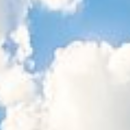
Sitemap
Tourismus
Angebotsentwicklung und
Kontakt
Positionierung.
Kunst & Kultur
Handwerk, Wissenschaft und Forschung.
Soziales, Bildung &
Identität
Gleichberechtigung, Jugend und
Integration
Mobilität & Energie
Klimawandel, öffentlicher Verkehr und
erneuerbare Energie
Wirtschaft
Steigerung regionaler Wertschöpfung