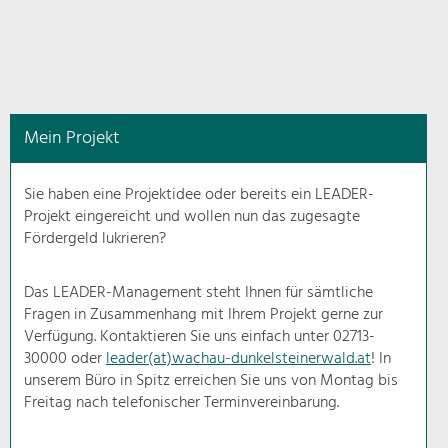
in
diesem
Kontext
angezeigt.
Mein Projekt
Natur- &
Landschaftsschutz
Sie haben eine Projektidee oder bereits ein LEADER-
Pflege, Regulierung und
Projekt eingereicht und wollen nun das zugesagte
Weiterentwicklung.
Fördergeld lukrieren?
Baukultur
Ortsbild, Baukultur und nachhaltiges
Das LEADER-Management steht Ihnen für sämtliche
Siedlungswesen.
Fragen in Zusammenhang mit Ihrem Projekt gerne zur
Verfügung. Kontaktieren Sie uns einfach unter 02713-
30000 oder
leader(at)wachau-dunkelsteinerwald.at
! In
Land- & Forstwirtschaft
unserem Büro in Spitz erreichen Sie uns von Montag bis
Bewirtschaftung und Pflege der
Kulturlandschaft.
Freitag nach telefonischer Terminvereinbarung.