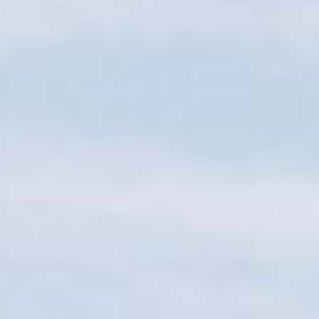
Sitemap
Tourismus
Angebotsentwicklung und
Kontakt
Positionierung.
Kunst & Kultur
Handwerk, Wissenschaft und Forschung.
Soziales, Bildung &
Identität
Gleichberechtigung, Jugend und
Integration
Mobilität & Energie
Klimawandel, öffentlicher Verkehr und
erneuerbare Energie
Wirtschaft
Steigerung regionaler Wertschöpfung