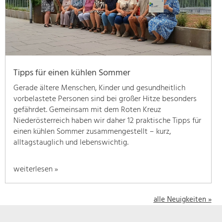
geben
wir
hier
eine
Übersicht
über
Tipps für einen kühlen Sommer
unsere
Themenschwerpunkte.
Gerade ältere Menschen, Kinder und gesundheitlich
Für
vorbelastete Personen sind bei großer Hitze besonders
mehr
gefährdet. Gemeinsam mit dem Roten Kreuz
Informationen
Niederösterreich haben wir daher 12 praktische Tipps für
einfach
einen kühlen Sommer zusammengestellt – kurz,
das
alltagstauglich und lebenswichtig.
Thema
anklicken
weiterlesen »
und
schon
werden
alle Neuigkeiten »
alle
Projekte