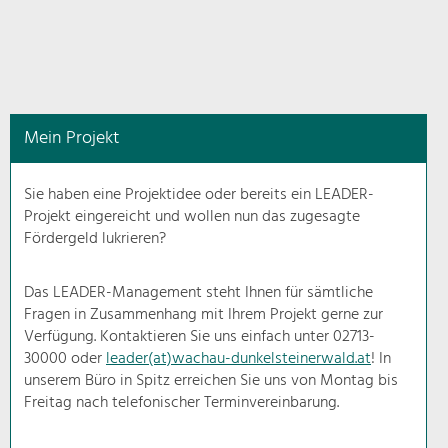
in
diesem
Kontext
angezeigt.
Mein Projekt
Natur- &
Landschaftsschutz
Sie haben eine Projektidee oder bereits ein LEADER-
Pflege, Regulierung und
Projekt eingereicht und wollen nun das zugesagte
Weiterentwicklung.
Fördergeld lukrieren?
Baukultur
Ortsbild, Baukultur und nachhaltiges
Das LEADER-Management steht Ihnen für sämtliche
Siedlungswesen.
Fragen in Zusammenhang mit Ihrem Projekt gerne zur
Verfügung. Kontaktieren Sie uns einfach unter 02713-
30000 oder
leader(at)wachau-dunkelsteinerwald.at
! In
Land- & Forstwirtschaft
unserem Büro in Spitz erreichen Sie uns von Montag bis
Bewirtschaftung und Pflege der
Kulturlandschaft.
Freitag nach telefonischer Terminvereinbarung.