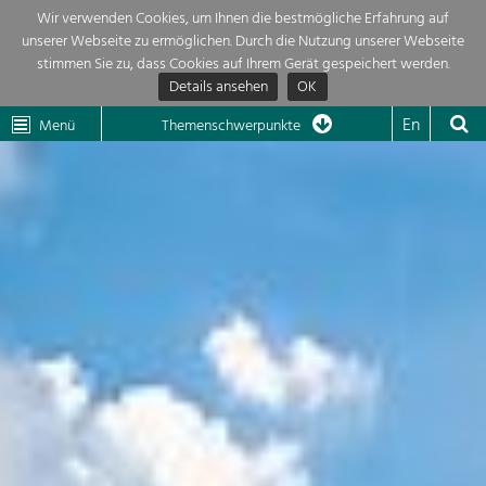
Wir verwenden Cookies, um Ihnen die bestmögliche Erfahrung auf
unserer Webseite zu ermöglichen. Durch die Nutzung unserer Webseite
Themenübersicht
stimmen Sie zu, dass Cookies auf Ihrem Gerät gespeichert werden.
Details ansehen
OK
LEADER
Wachau
Dunkelsteinerwald
Klima
Die Regionalentwicklung in unserer Region ist sehr vielfältig. Deshalb
En
Menü
Themenschwerpunkte
geben wir hier eine Übersicht über unsere Themenschwerpunkte. Für
Aktuelles
mehr Informationen einfach das Thema anklicken und schon werden alle

Projekte in diesem Kontext angezeigt.
Region

Natur- &
Projekte
Landschaftsschutz
Pflege, Regulierung und
LEADER

Weiterentwicklung.
Baukultur
Mein Projekt

Ortsbild, Baukultur und nachhaltiges
Siedlungswesen.
Suche
Land- & Forstwirtschaft
Bewirtschaftung und Pflege der
Impressum
Kulturlandschaft.