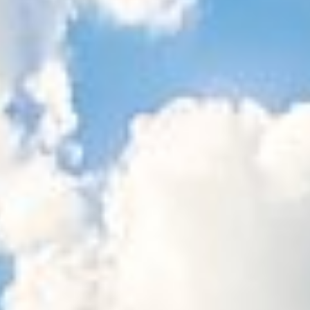
Sitemap
Tourismus
Angebotsentwicklung und
Kontakt
Positionierung.
Kunst & Kultur
Handwerk, Wissenschaft und Forschung.
Soziales, Bildung &
Identität
Gleichberechtigung, Jugend und
Integration
Mobilität & Energie
Klimawandel, öffentlicher Verkehr und
erneuerbare Energie
Wirtschaft
Steigerung regionaler Wertschöpfung