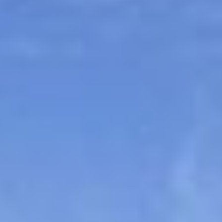
Sitemap
Tourismus
Angebotsentwicklung und
Kontakt
Positionierung.
Kunst & Kultur
Handwerk, Wissenschaft und Forschung.
Soziales, Bildung &
Identität
Gleichberechtigung, Jugend und
Integration
Mobilität & Energie
Klimawandel, öffentlicher Verkehr und
erneuerbare Energie
Wirtschaft
Steigerung regionaler Wertschöpfung