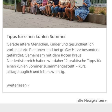
geben
wir
hier
eine
Übersicht
über
Tipps für einen kühlen Sommer
unsere
Themenschwerpunkte.
Gerade ältere Menschen, Kinder und gesundheitlich
Für
vorbelastete Personen sind bei großer Hitze besonders
mehr
gefährdet. Gemeinsam mit dem Roten Kreuz
Informationen
Niederösterreich haben wir daher 12 praktische Tipps für
einfach
einen kühlen Sommer zusammengestellt – kurz,
das
alltagstauglich und lebenswichtig.
Thema
anklicken
weiterlesen »
und
schon
werden
alle Neuigkeiten »
alle
Projekte