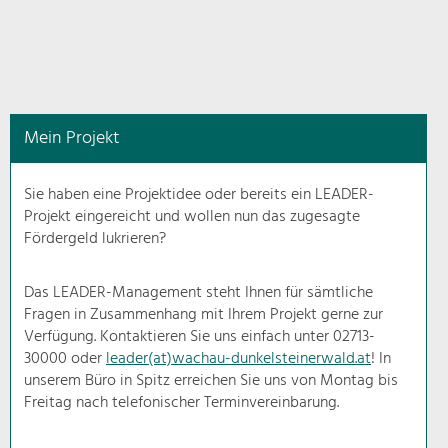
in
diesem
Kontext
angezeigt.
Mein Projekt
Natur- &
Landschaftsschutz
Sie haben eine Projektidee oder bereits ein LEADER-
Pflege, Regulierung und
Projekt eingereicht und wollen nun das zugesagte
Weiterentwicklung.
Fördergeld lukrieren?
Baukultur
Ortsbild, Baukultur und nachhaltiges
Das LEADER-Management steht Ihnen für sämtliche
Siedlungswesen.
Fragen in Zusammenhang mit Ihrem Projekt gerne zur
Verfügung. Kontaktieren Sie uns einfach unter 02713-
30000 oder
leader(at)wachau-dunkelsteinerwald.at
! In
Land- & Forstwirtschaft
unserem Büro in Spitz erreichen Sie uns von Montag bis
Bewirtschaftung und Pflege der
Kulturlandschaft.
Freitag nach telefonischer Terminvereinbarung.