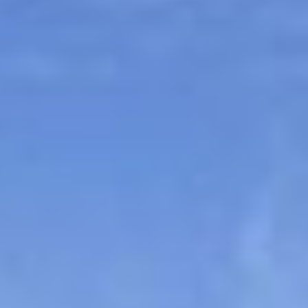
Sitemap
Tourismus
Angebotsentwicklung und
Kontakt
Positionierung.
Kunst & Kultur
Handwerk, Wissenschaft und Forschung.
Soziales, Bildung &
Identität
Gleichberechtigung, Jugend und
Integration
Mobilität & Energie
Klimawandel, öffentlicher Verkehr und
erneuerbare Energie
Wirtschaft
Steigerung regionaler Wertschöpfung