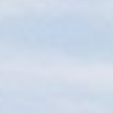
Sitemap
Tourismus
Angebotsentwicklung und
Kontakt
Positionierung.
Kunst & Kultur
Handwerk, Wissenschaft und Forschung.
Soziales, Bildung &
Identität
Gleichberechtigung, Jugend und
Integration
Mobilität & Energie
Klimawandel, öffentlicher Verkehr und
erneuerbare Energie
Wirtschaft
Steigerung regionaler Wertschöpfung