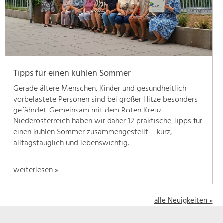
geben
wir
hier
eine
Übersicht
über
Tipps für einen kühlen Sommer
unsere
Themenschwerpunkte.
Gerade ältere Menschen, Kinder und gesundheitlich
Für
vorbelastete Personen sind bei großer Hitze besonders
mehr
gefährdet. Gemeinsam mit dem Roten Kreuz
Informationen
Niederösterreich haben wir daher 12 praktische Tipps für
einfach
einen kühlen Sommer zusammengestellt – kurz,
das
alltagstauglich und lebenswichtig.
Thema
anklicken
weiterlesen »
und
schon
werden
alle Neuigkeiten »
alle
Projekte