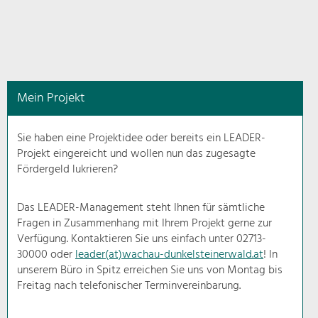
in
diesem
Kontext
angezeigt.
Mein Projekt
Natur- &
Landschaftsschutz
Sie haben eine Projektidee oder bereits ein LEADER-
Pflege, Regulierung und
Projekt eingereicht und wollen nun das zugesagte
Weiterentwicklung.
Fördergeld lukrieren?
Baukultur
Ortsbild, Baukultur und nachhaltiges
Das LEADER-Management steht Ihnen für sämtliche
Siedlungswesen.
Fragen in Zusammenhang mit Ihrem Projekt gerne zur
Verfügung. Kontaktieren Sie uns einfach unter 02713-
30000 oder
leader(at)wachau-dunkelsteinerwald.at
! In
Land- & Forstwirtschaft
unserem Büro in Spitz erreichen Sie uns von Montag bis
Bewirtschaftung und Pflege der
Kulturlandschaft.
Freitag nach telefonischer Terminvereinbarung.