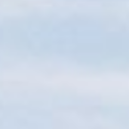
Sitemap
Tourismus
Angebotsentwicklung und
Kontakt
Positionierung.
Kunst & Kultur
Handwerk, Wissenschaft und Forschung.
Soziales, Bildung &
Identität
Gleichberechtigung, Jugend und
Integration
Mobilität & Energie
Klimawandel, öffentlicher Verkehr und
erneuerbare Energie
Wirtschaft
Steigerung regionaler Wertschöpfung