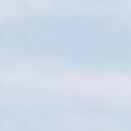
Sitemap
Tourismus
Angebotsentwicklung und
Kontakt
Positionierung.
Kunst & Kultur
Handwerk, Wissenschaft und Forschung.
Soziales, Bildung &
Identität
Gleichberechtigung, Jugend und
Integration
Mobilität & Energie
Klimawandel, öffentlicher Verkehr und
erneuerbare Energie
Wirtschaft
Steigerung regionaler Wertschöpfung