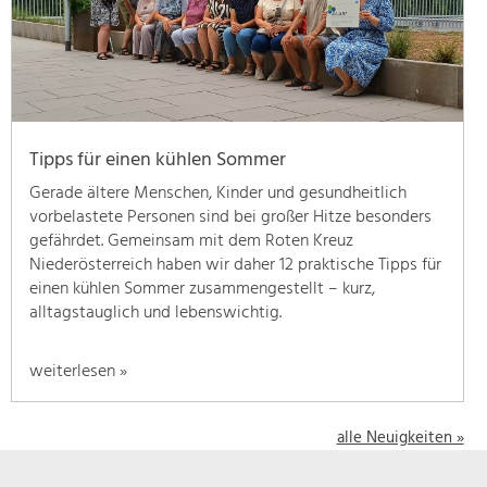
geben
wir
hier
eine
Übersicht
über
Tipps für einen kühlen Sommer
unsere
Themenschwerpunkte.
Gerade ältere Menschen, Kinder und gesundheitlich
Für
vorbelastete Personen sind bei großer Hitze besonders
mehr
gefährdet. Gemeinsam mit dem Roten Kreuz
Informationen
Niederösterreich haben wir daher 12 praktische Tipps für
einfach
einen kühlen Sommer zusammengestellt – kurz,
das
alltagstauglich und lebenswichtig.
Thema
anklicken
weiterlesen »
und
schon
werden
alle Neuigkeiten »
alle
Projekte