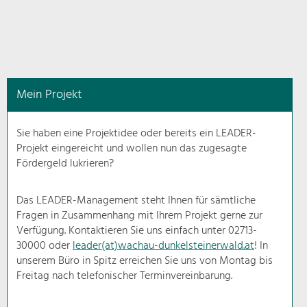
in
diesem
Kontext
angezeigt.
Mein Projekt
Natur- &
Landschaftsschutz
Sie haben eine Projektidee oder bereits ein LEADER-
Pflege, Regulierung und
Projekt eingereicht und wollen nun das zugesagte
Weiterentwicklung.
Fördergeld lukrieren?
Baukultur
Ortsbild, Baukultur und nachhaltiges
Das LEADER-Management steht Ihnen für sämtliche
Siedlungswesen.
Fragen in Zusammenhang mit Ihrem Projekt gerne zur
Verfügung. Kontaktieren Sie uns einfach unter 02713-
30000 oder
leader(at)wachau-dunkelsteinerwald.at
! In
Land- & Forstwirtschaft
unserem Büro in Spitz erreichen Sie uns von Montag bis
Bewirtschaftung und Pflege der
Kulturlandschaft.
Freitag nach telefonischer Terminvereinbarung.