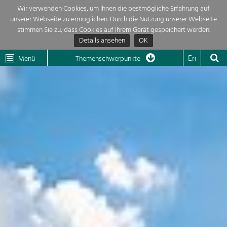
Wir verwenden Cookies, um Ihnen die bestmögliche Erfahrung auf
unserer Webseite zu ermöglichen. Durch die Nutzung unserer Webseite
Themenübersicht
stimmen Sie zu, dass Cookies auf Ihrem Gerät gespeichert werden.
Details ansehen
OK
LEADER
Wachau
Dunkelsteinerwald
Klima
Die Regionalentwicklung in unserer Region ist sehr vielfältig. Deshalb
En
Menü
Themenschwerpunkte
geben wir hier eine Übersicht über unsere Themenschwerpunkte. Für
Aktuelles
mehr Informationen einfach das Thema anklicken und schon werden alle

Projekte in diesem Kontext angezeigt.
Region

Natur- &
Projekte
Landschaftsschutz
Pflege, Regulierung und
LEADER

Weiterentwicklung.
Baukultur
Mein Projekt

Ortsbild, Baukultur und nachhaltiges
Siedlungswesen.
Suche
Land- & Forstwirtschaft
Bewirtschaftung und Pflege der
Impressum
Kulturlandschaft.