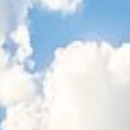
Sitemap
Tourismus
Angebotsentwicklung und
Kontakt
Positionierung.
Kunst & Kultur
Handwerk, Wissenschaft und Forschung.
Soziales, Bildung &
Identität
Gleichberechtigung, Jugend und
Integration
Mobilität & Energie
Klimawandel, öffentlicher Verkehr und
erneuerbare Energie
Wirtschaft
Steigerung regionaler Wertschöpfung