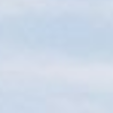
Sitemap
Tourismus
Angebotsentwicklung und
Kontakt
Positionierung.
Kunst & Kultur
Handwerk, Wissenschaft und Forschung.
Soziales, Bildung &
Identität
Gleichberechtigung, Jugend und
Integration
Mobilität & Energie
Klimawandel, öffentlicher Verkehr und
erneuerbare Energie
Wirtschaft
Steigerung regionaler Wertschöpfung