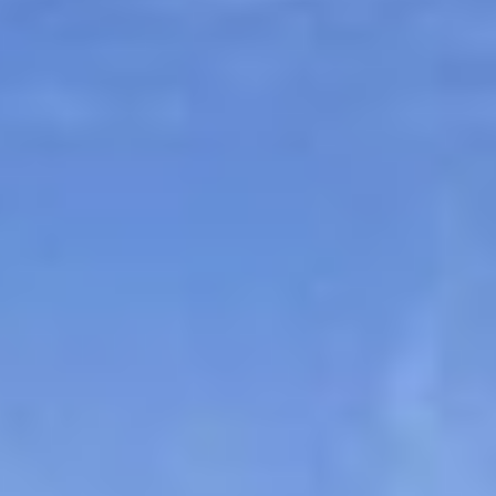
Sitemap
Tourismus
Angebotsentwicklung und
Kontakt
Positionierung.
Kunst & Kultur
Handwerk, Wissenschaft und Forschung.
Soziales, Bildung &
Identität
Gleichberechtigung, Jugend und
Integration
Mobilität & Energie
Klimawandel, öffentlicher Verkehr und
erneuerbare Energie
Wirtschaft
Steigerung regionaler Wertschöpfung