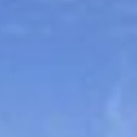
Sitemap
Tourismus
Angebotsentwicklung und
Kontakt
Positionierung.
Kunst & Kultur
Handwerk, Wissenschaft und Forschung.
Soziales, Bildung &
Identität
Gleichberechtigung, Jugend und
Integration
Mobilität & Energie
Klimawandel, öffentlicher Verkehr und
erneuerbare Energie
Wirtschaft
Steigerung regionaler Wertschöpfung